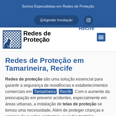
Somos Especialistas em Redes de Proteção
Agendar Instalação
Recife
Redes de
Proteção
Quem Somos
Redes de Proteção
Fale Conosco
Redes de Proteção em
Tamarineira, Recife
Redes de proteção
são uma solução essencial para
garantir a segurança de residências e estabelecimentos
comerciais em
Tamarineira
,
Recife
. Com o aumento da
preocupação em prevenir acidentes, especialmente em
áreas urbanas, a instalação de
telas de proteção
se
tornou uma necessidade. Além de proteger crianças e