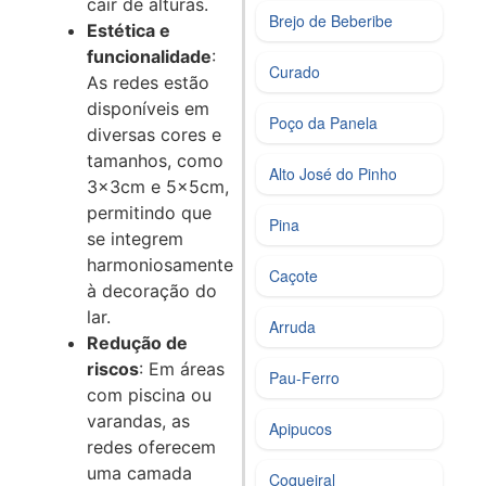
cair de alturas.
Brejo de Beberibe
Estética e
funcionalidade
:
Curado
As redes estão
disponíveis em
Poço da Panela
diversas cores e
tamanhos, como
Alto José do Pinho
3x3cm e 5x5cm,
permitindo que
Pina
se integrem
harmoniosamente
Caçote
à decoração do
lar.
Arruda
Redução de
riscos
: Em áreas
Pau-Ferro
com piscina ou
varandas, as
Apipucos
redes oferecem
uma camada
Coqueiral