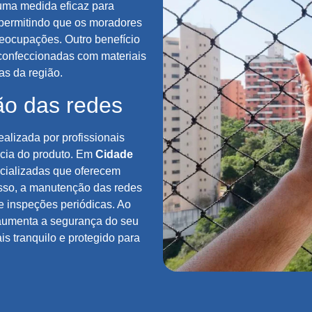
uma medida eficaz para
 permitindo que os moradores
reocupações. Outro benefício
 confeccionadas com materiais
as da região.
ão das redes
ealizada por profissionais
cácia do produto. Em
Cidade
ecializadas que oferecem
isso, a manutenção das redes
 e inspeções periódicas. Ao
 aumenta a segurança do seu
s tranquilo e protegido para