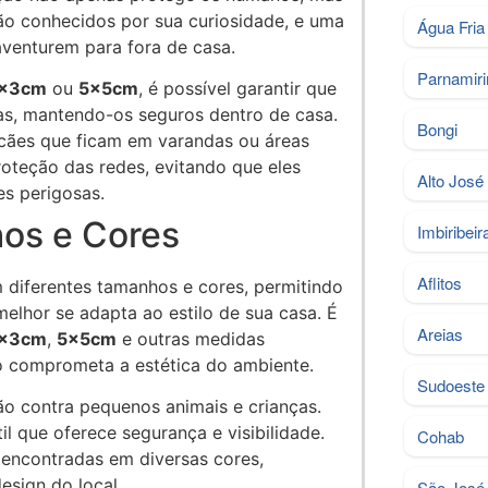
o conhecidos por sua curiosidade, e uma
Água Fria
aventurem para fora de casa.
Parnamir
x3cm
ou
5x5cm
, é possível garantir que
as, mantendo-os seguros dentro de casa.
Bongi
cães que ficam em varandas ou áreas
oteção das redes, evitando que eles
Alto José
s perigosas.
os e Cores
Imbiribeir
Aflitos
 diferentes tamanhos e cores, permitindo
lhor se adapta ao estilo de sua casa. É
Areias
x3cm
,
5x5cm
e outras medidas
o comprometa a estética do ambiente.
Sudoeste
ão contra pequenos animais e crianças.
 que oferece segurança e visibilidade.
Cohab
encontradas em diversas cores,
esign do local.
São José