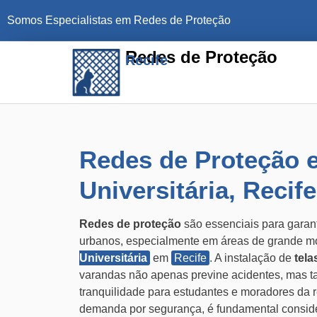
Somos Especialistas em Redes de Proteção
Redes de Proteção
Recife
Redes de Proteção 
Universitária, Recife
Redes de proteção
são essenciais para garan
urbanos, especialmente em áreas de grande 
Universitária
em
Recife
. A instalação de
tela
varandas não apenas previne acidentes, mas 
tranquilidade para estudantes e moradores da 
demanda por segurança, é fundamental conside