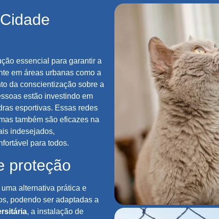
 Cidade
ção essencial para garantir a
nte em áreas urbanas como a
o da conscientização sobre a
ssoas estão investindo em
ras esportivas. Essas redes
 mas também são eficazes na
ais indesejados,
ortável para todos.
e proteção
uma alternativa prática e
hos, podendo ser adaptadas a
rsitária
, a instalação de