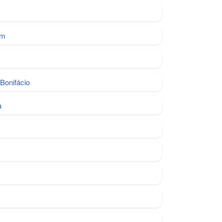
im
 Bonifácio
a