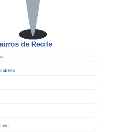
airros de Recife
ra
coberta
Mandu