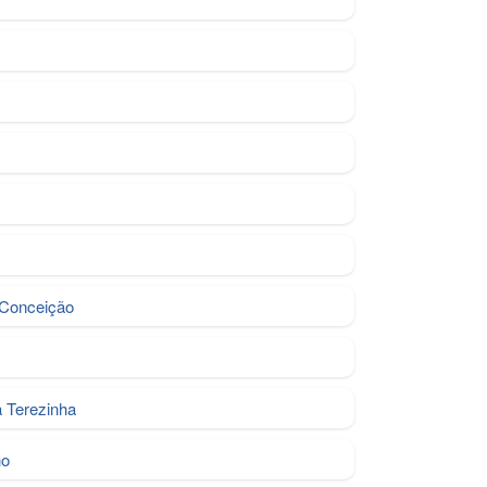
 Conceição
a Terezinha
ho