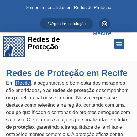
Somos Especialistas em Redes de Proteção
Agendar Instalação
Recife
Redes de
Proteção
Quem Somos
Redes de Proteção
Fale Conosco
Redes de Proteção em Recife
Em
Recife
, a segurança e o bem-estar dos moradores
são prioridades, e as
redes de proteção
desempenham
um papel crucial nesse cenário. Nossa empresa se
destaca como referência na região, contando com uma
equipe qualificada e centenas de projetos entregues com
sucesso. Oferecemos soluções personalizadas em
telas
de proteção
, garantindo a tranquilidade de famílias e
estabelecimentos comerciais. A proteção eficaz contra