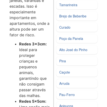
janelas, varandas e
Tamarineira
escadas. Isso é
especialmente
Brejo de Beberibe
importante em
apartamentos, onde a
Curado
altura pode ser um
fator de risco.
Poço da Panela
Redes 3x3cm:
Ideal para
Alto José do Pinho
proteger
Pina
crianças e
pequenos
Caçote
animais,
garantindo que
Arruda
não consigam
passar através
Pau-Ferro
das malhas.
Redes 5x5cm:
Apipucos
Uma opção mais