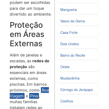
podem ser escolhidas
para dar um toque
Mangueira
divertido ao ambiente.
Vasco da Gama
Proteção
em Áreas
Casa Forte
Externas
Dois Unidos
Além de janelas e
Bairro do Recife
escadas, as
redes de
Oeste
proteção
são
essenciais em áreas
Mustardinha
externas, como
piscinas. Em bairros
Córrego do Jenipapo
próximos, como
Boa
Viagem
e
Pina
,
Coelhos
muitas famílias
instalam redes ao