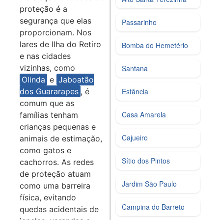
proteção é a
segurança que elas
Passarinho
proporcionam. Nos
lares de Ilha do Retiro
Bomba do Hemetério
e nas cidades
vizinhas, como
Santana
Olinda
e
Jaboatão
dos Guararapes
, é
Estância
comum que as
Casa Amarela
famílias tenham
crianças pequenas e
Cajueiro
animais de estimação,
como gatos e
Sítio dos Pintos
cachorros. As redes
de proteção atuam
Jardim São Paulo
como uma barreira
física, evitando
Campina do Barreto
quedas acidentais de