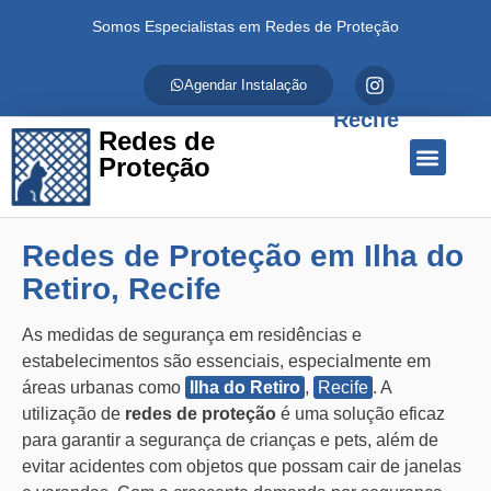
Somos Especialistas em Redes de Proteção
Agendar Instalação
Recife
Redes de
Proteção
Quem Somos
Redes de Proteção
Fale Conosco
Redes de Proteção em Ilha do
Retiro, Recife
As medidas de segurança em residências e
estabelecimentos são essenciais, especialmente em
áreas urbanas como
Ilha do Retiro
,
Recife
. A
utilização de
redes de proteção
é uma solução eficaz
para garantir a segurança de crianças e pets, além de
evitar acidentes com objetos que possam cair de janelas